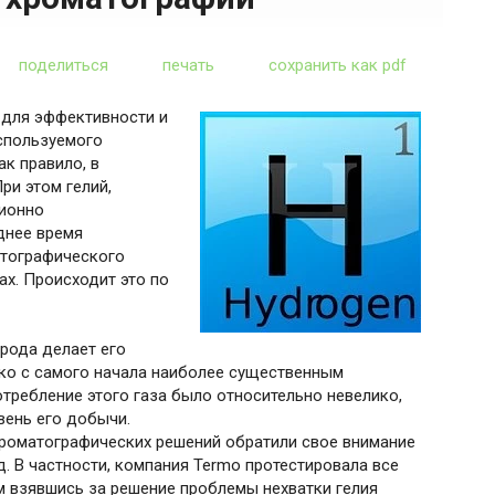
поделиться
печать
сохранить как pdf
 для эффективности и
используемого
к правило, в
При этом гелий,
ционно
днее время
атографического
ах. Происходит это по
ирода делает его
ко с самого начала наиболее существенным
отребление этого газа было относительно невелико,
вень его добычи.
охроматографических решений обратили свое внимание
. В частности, компания Termo протестировала все
м взявшись за решение проблемы нехватки гелия