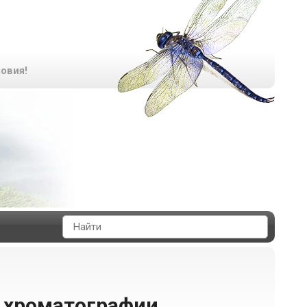
овия!
й хроматографии