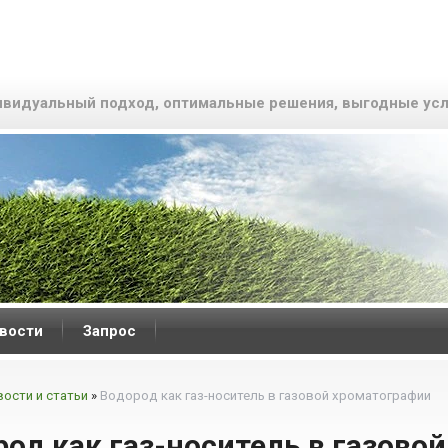
видуальный подход, оптимальные решения, выгодные усл
вости
Запрос
вости и статьи
»
Водород как газ-носитель в газовой хроматографии
од как газ-носитель в газово