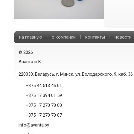
на главную
|
о компании
|
контакты
|
новости
©
2026
Аванта и К
220030, Беларусь, г. Минск, ул. Володарского, 9, каб. 36
+375 44 513 46 01
+375 17 394 01 59
+375 17 270 70 00
+375 17 270 70 07
info@avanta.by