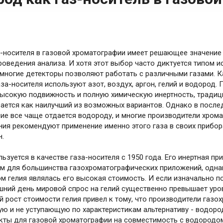
-носителя в газовой хроматографии имеет решающее значение
роведения анализа. И хотя этот выбор часто диктуется типом 
 многие детекторы позволяют работать с различными газами. Ка
за-носителя используют азот, воздух, аргон, гелий и водород. 
ысокую подвижность и полную химическую инертность, тради
ается как наилучший из возможных вариантов. Однако в после
ие все чаще отдается водороду, и многие производители хром
ия рекомендуют применение именно этого газа в своих прибор
н.
льзуется в качестве газа-носителя с 1950 года. Его инертная пр
 для большинства газохроматографических приложений, одна
м гелия являлась его высокая стоимость. И если изначально п
шний день мировой спрос на гелий существенно превышает уро
 рост стоимости гелия привел к тому, что производители газ
ую и не уступающую по характеристикам альтернативу - водород
кты для газовой хроматографии на совместимость с водородо