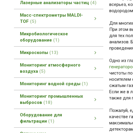
Лазерные анализаторы частиц
4
всерьез, к
водородом
Масс-спектрометры MALDI-
TOF
5
Для многих
При этом в
Масс-спектрометры MALDI-TOF
MALDI-TOF масс-спектроскопия
смотреть все
Микробиологическое
для тех по
оборудование
1
анализов. 
проведения
Микроскопы
13
Одно из гл
Прямые биологические микроскопы
Микроскопы со сверхразрешением
Инвертированные микроскопы
Как выбрать микроскоп?
Конфокальные микроскопы
Мониторинг атмосферного
генератор
воздуха
5
чистоты по
носителем 
Мониторинг атмосферного воздуха
Оборудование для метеостанций
смотреть все
Мониторинг водной среды
1
сжатым газ
Если же в 
Мониторинг промышленных
также для 
выбросов
18
Пожалуй, е
Мониторинг промышленных выбросов
Мониторинг загрязнений атмосферы
Мониторинг промышленных вод
Газовые редукторы
смотреть все
Оборудование для
качестве г
фильтрации
1
максимальн
детекторам
Оборудование для фильтрации
смотреть все