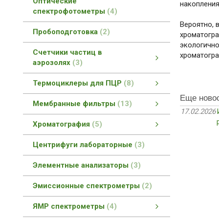
Оптические
накопления
спектрофотометры
4
Вероятно, 
Пробоподготовка
2
хроматогра
экологично
Счетчики частиц в
хроматогра
аэрозолях
3
Счетчики частиц в аэрозолях
Портативные счетчики частиц
Ручные счетчики частиц
смотреть все
Термоциклеры для ПЦР
8
Еще ново
Термоциклеры для ПЦР
Термоциклер для быстрой ПЦР
Термоциклер для ПЦР
Термоциклер для ПЦР в реальном времени
смотреть все
Мембранные фильтры
13
17.02.2026
Мембранные фильтры
Мембранные фильтры FilterBio
Шприцевые фильтры (насадки)
смотреть все
Хроматография
5
Газовая хроматография
Ионная хроматография
смотреть все
Центрифуги лабораторные
3
Элементные анализаторы
3
Эмиссионные спектрометры
2
ЯМР спектрометры
4
ЯМР спектрометры
ЯМР спектрометры высокого разрешения
ЯМР спектрометры низкого разрешения
смотреть все