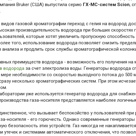
омпания Bruker (США) выпустила серию
ГХ-МС-систем Scion
, 
.
 видов газовой хроматографии переход с гелия на водород дос
ысокая производительность водорода при больших скоростях 
льзователей, которые хотят увеличить пропускную способност
Более того, использование водорода позволяет снизить предел
 анализа и продлить срок службы хроматографической колонк
авных преимуществ водорода - возможность его получения на
ов водорода
за счет электролиза воды. Генераторы водорода 
 мере необходимости со скоростью выходного потока до 500 мл 
сразу несколько хроматографических систем. При этом исчеза
ом.
лаборатории уже используется генератор водорода для снабже
производства газа-носителя представляется наиболее логичным
динственное, что вызывает беспокойство у пользователей при
аза-носителя - его горючесть. Однако современные генераторы
ую безопасность этих устройств. Газ никогда не накапливаетс
и утечек и системами автоматического отключения, что позв