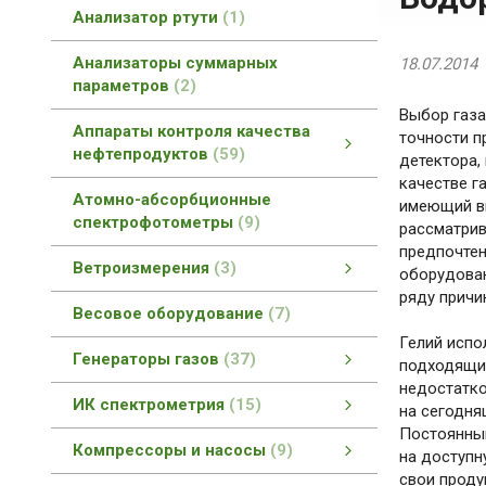
Анализатор ртути
1
Анализаторы суммарных
18.07.2014
параметров
2
Выбор газа
Аппараты контроля качества
точности п
нефтепродуктов
59
детектора,
качестве га
Аппараты контроля качества нефтепродуктов
Контроль качества асфальтобетонов
Контроль качества геотекстиля
Контроль качества смазок
Вспомогательное оборудование
Контроль качества битумов
Контроль качества катализаторов
Контроль качества топлив
смотреть все
Атомно-абсорбционные
имеющий в
спектрофотометры
9
рассматрив
предпочтен
Ветроизмерения
3
оборудован
ряду причи
Автоматизированные измерительные комплексы
смотреть все
Весовое оборудование
7
Гелий испо
Генераторы газов
37
подходящим
недостатко
Генераторы газов
Генераторы азота
Генераторы водорода
Генераторы нулевого воздуха
Совмещенные генераторы газов
смотреть все
ИК спектрометрия
15
на сегодня
Постоянный
ИК спектрометрия
БИК спектрометры
ИК-Фурье спектрометры
Раман спектрометры
смотреть все
Компрессоры и насосы
9
на доступн
свои проду
Компрессоры и насосы
Компрессоры Dürr Technik
Компрессоры и насосы
смотреть все