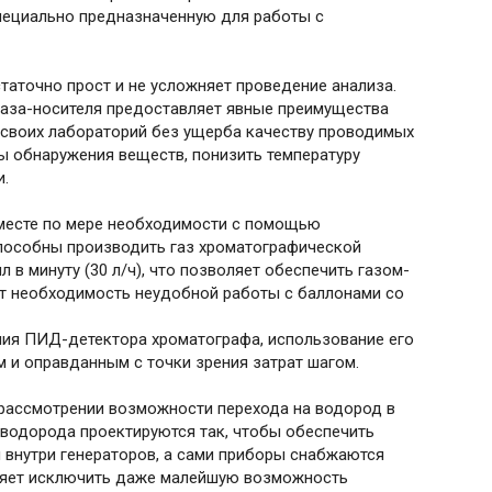
специально предназначенную для работы с
таточно прост и не усложняет проведение анализа.
газа-носителя предоставляет явные преимущества
ь своих лабораторий без ущерба качеству проводимых
ы обнаружения веществ, понизить температуру
и.
 месте по мере необходимости с помощью
способны производить газ хроматографической
в минуту (30 л/ч), что позволяет обеспечить газом-
ет необходимость неудобной работы с баллонами со
ния ПИД-детектора хроматографа, использование его
 и оправданным с точки зрения затрат шагом.
 рассмотрении возможности перехода на водород в
 водорода проектируются так, чтобы обеспечить
я внутри генераторов, а сами приборы снабжаются
оляет исключить даже малейшую возможность