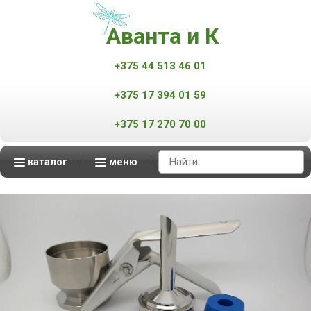
Аванта и К
+375 44 513 46 01
+375 17 394 01 59
+375 17 270 70 00
каталог
меню
Аппараты контроля качества нефтепродуктов
Масс-спектрометры MALDI-TOF
Мониторинг атмосферного воздуха
Мониторинг промышленных выбросов
Автоматизированные измерительные комплексы
смотреть все
смотреть все
смотреть все
смотреть все