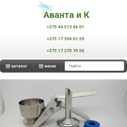
Аванта и К
+375 44 513 46 01
+375 17 394 01 59
+375 17 270 70 00
каталог
меню
Аппараты контроля качества нефтепродуктов
Масс-спектрометры MALDI-TOF
Мониторинг атмосферного воздуха
Мониторинг промышленных выбросов
Автоматизированные измерительные комплексы
смотреть все
смотреть все
смотреть все
смотреть все