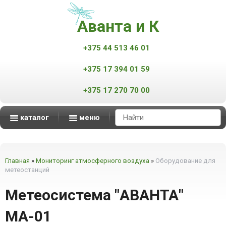
Аванта и К
+375 44 513 46 01
+375 17 394 01 59
+375 17 270 70 00
каталог
меню
Аппараты контроля качества нефтепродуктов
Масс-спектрометры MALDI-TOF
Мониторинг атмосферного воздуха
Мониторинг промышленных выбросов
Автоматизированные измерительные комплексы
смотреть все
смотреть все
смотреть все
смотреть все
Главная
»
Мониторинг атмосферного воздуха
»
Оборудование для
метеостанций
Метеосистема "АВАНТА"
МА-01