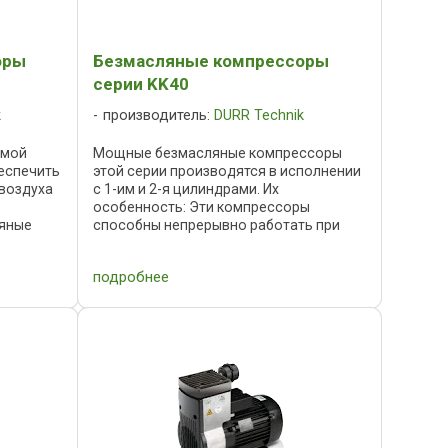
оры
Безмасляные компрессоры
серии KK40
k
производитель:
DURR Technik
амой
Мощные безмасляные компрессоры
еспечить
этой серии производятся в исполнении
воздуха
с 1-им и 2-я цилиндрами. Их
особенность: Эти компрессоры
яные
способны непрерывно работать при
chnik с
температурах до 55° C и имеют много
бующие
следующих преимуществ:
подробнее
максимальная надёжность, большой ...