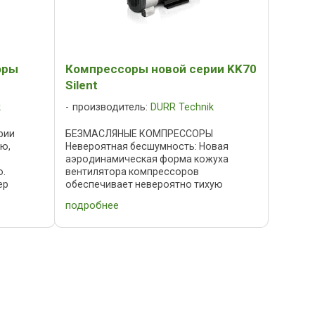
оры
Компрессоры новой серии KK70
Silent
k
производитель:
DURR Technik
рии
БЕЗМАСЛЯНЫЕ КОМПРЕССОРЫ
ю,
Невероятная бесшумность: Новая
аэродинамическая форма кожуха
ю.
вентилятора компрессоров
ер
обеспечивает невероятно тихую
го
работу с низким уровнем шума. За счет
подробнее
этого компрессоры серии KK 70 Silent
собен
создают приятную рабочую ...