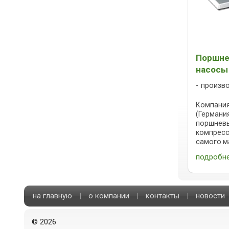
Поршне
насосы
произв
Компания
(Германи
поршневы
компресс
самого м
КК8 тип A
подробн
самого б
Marathon т
на главную
|
о компании
|
контакты
|
новости
©
2026