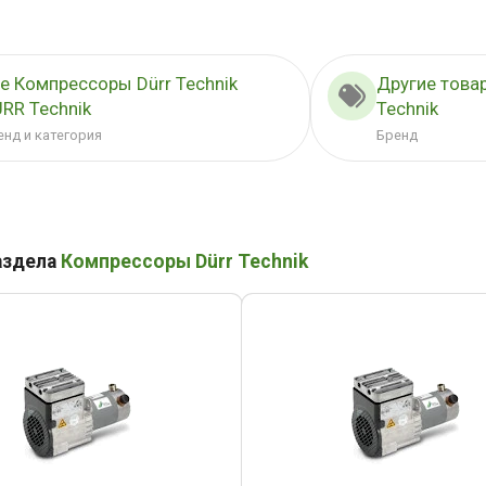
е Компрессоры Dürr Technik
Другие това
RR Technik
Technik
енд и категория
Бренд
аздела
Компрессоры Dürr Technik