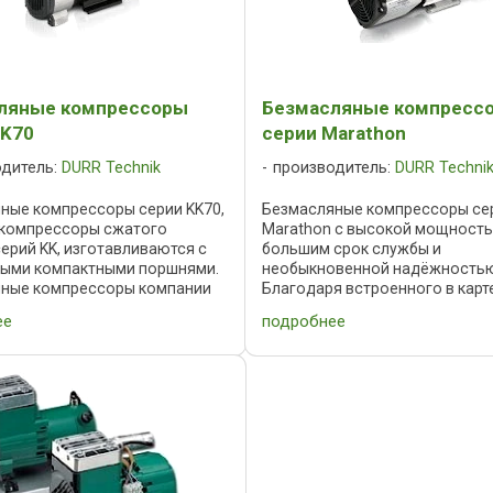
ляные компрессоры
Безмасляные компресс
KK70
серии Marathon
одитель:
DURR Technik
производитель:
DURR Techni
ные компрессоры серии KK70,
Безмасляные компрессоры се
е компрессоры сжатого
Marathon с высокой мощность
серий KK, изготавливаются с
большим срок службы и
ыми компактными поршнями.
необыкновенной надёжность
ные компрессоры компании
Благодаря встроенного в карт
nik отличает низкий уровень
вентилятора, обеспечивающе
ее
подробнее
е конструктивные элементы, с
интенсивное принудительное
охлаждение, компрессор спо
работать в ...