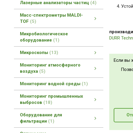
Лазерные анализаторы частиц
4
Усто
Масс-спектрометры MALDI-
TOF
5
Масс-спектрометры MALDI-TOF
MALDI-TOF масс-спектроскопия
смотреть все
производи
Микробиологическое
DURR Techn
оборудование
1
Микроскопы
13
Если вы 
Прямые биологические микроскопы
Микроскопы со сверхразрешением
Инвертированные микроскопы
Как выбрать микроскоп?
Конфокальные микроскопы
Мониторинг атмосферного
Позво
воздуха
5
Мониторинг атмосферного воздуха
Оборудование для метеостанций
смотреть все
Мониторинг водной среды
1
Мониторинг промышленных
выбросов
18
Мониторинг промышленных выбросов
Мониторинг загрязнений атмосферы
Мониторинг промышленных вод
Газовые редукторы
смотреть все
Оборудование для
От
фильтрации
1
Оборудование для фильтрации
смотреть все