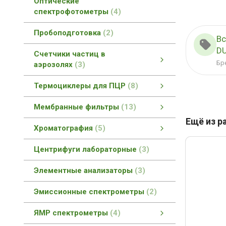
Оптические
спектрофотометры
4
Пробоподготовка
2
Вс
DU
Счетчики частиц в
Бр
аэрозолях
3
Счетчики частиц в аэрозолях
Портативные счетчики частиц
Ручные счетчики частиц
смотреть все
Термоциклеры для ПЦР
8
Термоциклеры для ПЦР
Термоциклер для быстрой ПЦР
Термоциклер для ПЦР
Термоциклер для ПЦР в реальном времени
смотреть все
Мембранные фильтры
13
Ещё из р
Мембранные фильтры
Мембранные фильтры FilterBio
Шприцевые фильтры (насадки)
смотреть все
Хроматография
5
Газовая хроматография
Ионная хроматография
смотреть все
Центрифуги лабораторные
3
Элементные анализаторы
3
Эмиссионные спектрометры
2
ЯМР спектрометры
4
ЯМР спектрометры
ЯМР спектрометры высокого разрешения
ЯМР спектрометры низкого разрешения
смотреть все