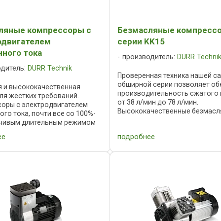
ляные компрессоры с
Безмасляные компресс
одвигателем
серии KK15
нного тока
производитель:
DURR Techni
одитель:
DURR Technik
Проверенная техника нашей с
обширной серии позволяет об
 и высококачественная
производительность сжатого 
для жёстких требований.
от 38 л/мин до 78 л/мин.
оры с электродвигателем
Высококачественные безмасл
го тока, почти все со 100%-
компрессоры компании Dürr Te
чивым длительным режимом
низким уровнем шума, не тре
используются: на
ее
подробнее
технического ...
орожном транспорте, в судо-
ля ...