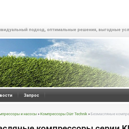
видуальный подход, оптимальные решения, выгодные усл
вости
Запрос
мпрессоры и насосы
»
Компрессоры Dürr Technik
»
Безмасляные компре
асляные компрессоры серии K