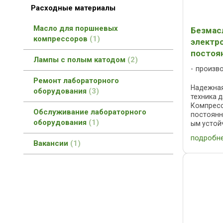
Расходные материалы
Масло для поршневых
Безмас
компрессоров
1
электр
постоя
Лампы с полым катодом
2
произв
Ремонт лабораторного
Надежная
оборудования
3
техника 
Компресс
Обслуживание лабораторного
постоянно
оборудования
1
ым устой
работы, 
подробн
железнод
Вакансии
1
ходстве, д