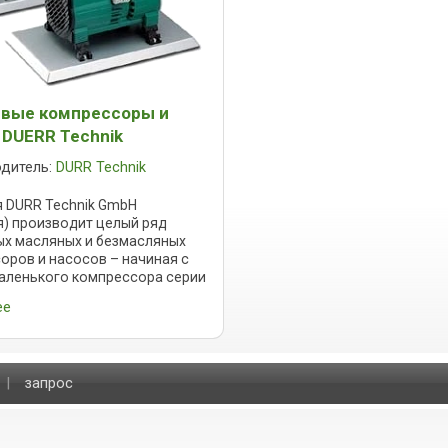
вые компрессоры и
 DUERR Technik
одитель:
DURR Technik
 DURR Technik GmbH
я) производит целый ряд
х масляных и безмасляных
оров и насосов – начиная с
аленького компрессора серии
-025 (25 л/мин при 0 бар) до
ее
ольшого компрессора серии
ип ...
|
запрос