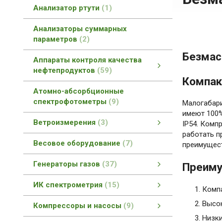
Анализатор ртути
1
Анализаторы суммарных
параметров
2
Безмас
Аппараты контроля качества
нефтепродуктов
59
Компак
Аппараты контроля качества нефтепродуктов
Контроль качества асфальтобетонов
Контроль качества геотекстиля
Контроль качества смазок
Вспомогательное оборудование
Контроль качества битумов
Контроль качества катализаторов
Контроль качества топлив
смотреть все
Атомно-абсорбционные
спектрофотометры
9
Малогабари
имеют 100%
Ветроизмерения
3
IP54. Комп
работать п
Автоматизированные измерительные комплексы
смотреть все
Весовое оборудование
7
преимущест
Генераторы газов
37
Преим
Генераторы газов
Генераторы азота
Генераторы водорода
Генераторы нулевого воздуха
Совмещенные генераторы газов
смотреть все
ИК спектрометрия
15
Комп
ИК спектрометрия
БИК спектрометры
ИК-Фурье спектрометры
Раман спектрометры
смотреть все
Высо
Компрессоры и насосы
9
Низки
Компрессоры и насосы
Компрессоры Dürr Technik
Компрессоры и насосы
смотреть все