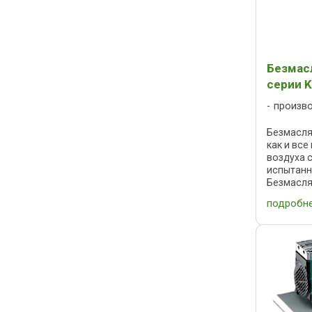
Безмас
серии 
произв
Безмасля
как и вс
воздуха 
испытанн
Безмасля
Dürr Tech
подробн
шума. Вс
...