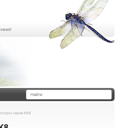
овия!
ссоры серии KK8
K8