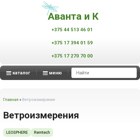
Аванта и К
+375 44 513 46 01
+375 17 394 01 59
+375 17 270 70 00
каталог
меню
Аппараты контроля качества нефтепродуктов
Масс-спектрометры MALDI-TOF
Мониторинг атмосферного воздуха
Мониторинг промышленных выбросов
Автоматизированные измерительные комплексы
смотреть все
смотреть все
смотреть все
смотреть все
Главная
»
Ветроизмерения
Ветроизмерения
LEOSPHERE
Remtech