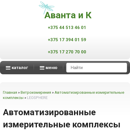
Аванта и К
+375 44 513 46 01
+375 17 394 01 59
+375 17 270 70 00
каталог
меню
Аппараты контроля качества нефтепродуктов
Масс-спектрометры MALDI-TOF
Мониторинг атмосферного воздуха
Мониторинг промышленных выбросов
Автоматизированные измерительные комплексы
смотреть все
смотреть все
смотреть все
смотреть все
Главная
»
Ветроизмерения
»
Автоматизированные измерительные
комплексы
»
LEOSPHERE
Автоматизированные
измерительные комплексы