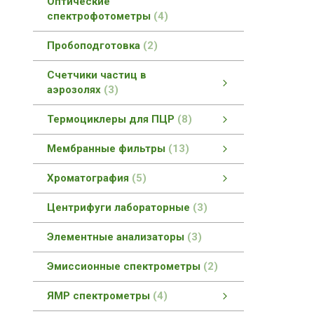
Оптические
спектрофотометры
4
Пробоподготовка
2
Счетчики частиц в
аэрозолях
3
Счетчики частиц в аэрозолях
Портативные счетчики частиц
Ручные счетчики частиц
смотреть все
Термоциклеры для ПЦР
8
Термоциклеры для ПЦР
Термоциклер для быстрой ПЦР
Термоциклер для ПЦР
Термоциклер для ПЦР в реальном времени
смотреть все
Мембранные фильтры
13
Мембранные фильтры
Мембранные фильтры FilterBio
Шприцевые фильтры (насадки)
смотреть все
Хроматография
5
Газовая хроматография
Ионная хроматография
смотреть все
Центрифуги лабораторные
3
Элементные анализаторы
3
Эмиссионные спектрометры
2
ЯМР спектрометры
4
ЯМР спектрометры
ЯМР спектрометры высокого разрешения
ЯМР спектрометры низкого разрешения
смотреть все