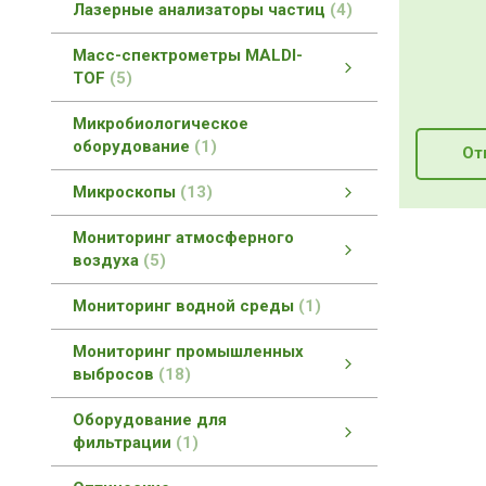
Лазерные анализаторы частиц
4
Масс-спектрометры MALDI-
TOF
5
Масс-спектрометры MALDI-TOF
MALDI-TOF масс-спектроскопия
смотреть все
Микробиологическое
оборудование
1
От
Микроскопы
13
Прямые биологические микроскопы
Микроскопы со сверхразрешением
Инвертированные микроскопы
Как выбрать микроскоп?
Конфокальные микроскопы
Мониторинг атмосферного
воздуха
5
Мониторинг атмосферного воздуха
Оборудование для метеостанций
смотреть все
Мониторинг водной среды
1
Мониторинг промышленных
выбросов
18
Мониторинг промышленных выбросов
Мониторинг загрязнений атмосферы
Мониторинг промышленных вод
Газовые редукторы
смотреть все
Оборудование для
фильтрации
1
Оборудование для фильтрации
смотреть все