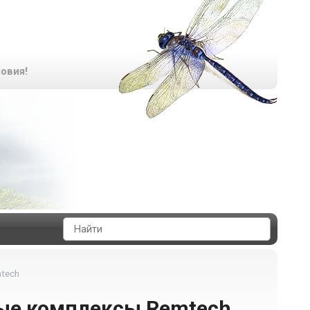
овия!
tech
ые комплексы Remtech