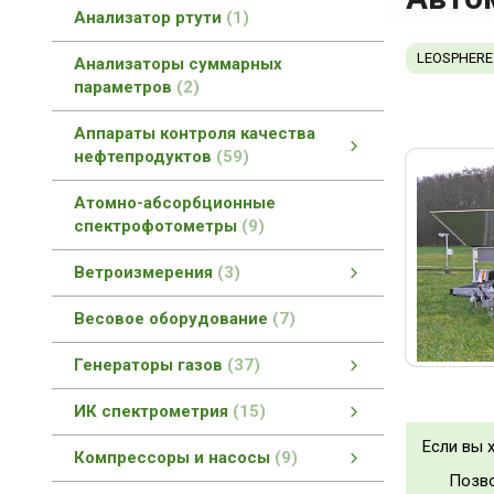
Анализатор ртути
1
LEOSPHERE
Анализаторы суммарных
параметров
2
Аппараты контроля качества
нефтепродуктов
59
Аппараты контроля качества нефтепродуктов
Контроль качества асфальтобетонов
Контроль качества геотекстиля
Контроль качества смазок
Вспомогательное оборудование
Контроль качества битумов
Контроль качества катализаторов
Контроль качества топлив
смотреть все
Атомно-абсорбционные
спектрофотометры
9
Ветроизмерения
3
Автоматизированные измерительные комплексы
смотреть все
Весовое оборудование
7
Генераторы газов
37
Генераторы газов
Генераторы азота
Генераторы водорода
Генераторы нулевого воздуха
Совмещенные генераторы газов
смотреть все
ИК спектрометрия
15
ИК спектрометрия
БИК спектрометры
ИК-Фурье спектрометры
Раман спектрометры
смотреть все
Если вы 
Компрессоры и насосы
9
Позво
Компрессоры и насосы
Компрессоры Dürr Technik
Компрессоры и насосы
смотреть все