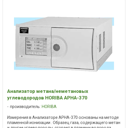
Анализатор метана/неметановых
углеводородов HORIBA APHA-370
производитель:
HORIBA
Измерения в Анализаторе APHA-370 основаны на методе
пламенной ионизации . Образец газа, содержащего метан
и другие углеводороды, сгорает в пламени водорода