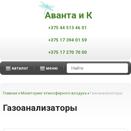
Аванта и К
+375 44 513 46 01
+375 17 394 01 59
+375 17 270 70 00
каталог
меню
Аппараты контроля качества нефтепродуктов
Масс-спектрометры MALDI-TOF
Мониторинг атмосферного воздуха
Мониторинг промышленных выбросов
Автоматизированные измерительные комплексы
смотреть все
смотреть все
смотреть все
смотреть все
Главная
»
Мониторинг атмосферного воздуха
»
Газоанализаторы
Газоанализаторы