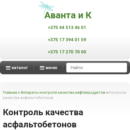
Аванта и К
+375 44 513 46 01
+375 17 394 01 59
+375 17 270 70 00
каталог
меню
Аппараты контроля качества нефтепродуктов
Масс-спектрометры MALDI-TOF
Мониторинг атмосферного воздуха
Мониторинг промышленных выбросов
Автоматизированные измерительные комплексы
смотреть все
смотреть все
смотреть все
смотреть все
Главная
»
Аппараты контроля качества нефтепродуктов
»
Контроль
качества асфальтобетонов
Контроль качества
асфальтобетонов