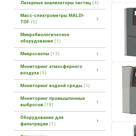
Лазерные анализаторы частиц
4
Масс-спектрометры MALDI-
TOF
5
Масс-спектрометры MALDI-TOF
MALDI-TOF масс-спектроскопия
смотреть все
Микробиологическое
оборудование
1
Микроскопы
13
Прямые биологические микроскопы
Микроскопы со сверхразрешением
Инвертированные микроскопы
Как выбрать микроскоп?
Конфокальные микроскопы
Мониторинг атмосферного
воздуха
5
Мониторинг атмосферного воздуха
Оборудование для метеостанций
смотреть все
Мониторинг водной среды
1
Мониторинг промышленных
выбросов
18
Мониторинг промышленных выбросов
Мониторинг загрязнений атмосферы
Мониторинг промышленных вод
Газовые редукторы
смотреть все
Оборудование для
фильтрации
1
Оборудование для фильтрации
смотреть все