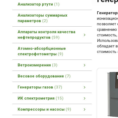
Анализатор ртути
1
Генератор
Анализаторы суммарных
ионизацион
параметров
2
позволяет 
сравнению 
Аппараты контроля качества
стоимость,
нефтепродуктов
59
Использова
Аппараты контроля качества нефтепродуктов
Контроль качества асфальтобетонов
Контроль качества геотекстиля
Контроль качества смазок
Вспомогательное оборудование
Контроль качества битумов
Контроль качества катализаторов
Контроль качества топлив
смотреть все
обладает в
Атомно-абсорбционные
стоимость 
спектрофотометры
9
Ветроизмерения
3
Автоматизированные измерительные комплексы
смотреть все
Весовое оборудование
7
Генераторы газов
37
Генераторы газов
Генераторы азота
Генераторы водорода
Генераторы нулевого воздуха
Совмещенные генераторы газов
смотреть все
ИК спектрометрия
15
ИК спектрометрия
БИК спектрометры
ИК-Фурье спектрометры
Раман спектрометры
смотреть все
Компрессоры и насосы
9
Компрессоры и насосы
Компрессоры Dürr Technik
Компрессоры и насосы
смотреть все