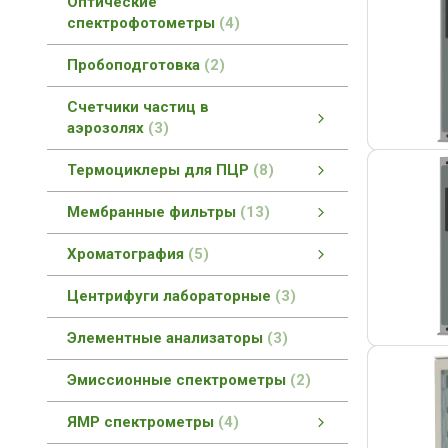
Оптические
спектрофотометры
4
Пробоподготовка
2
Счетчики частиц в
аэрозолях
3
Счетчики частиц в аэрозолях
Портативные счетчики частиц
Ручные счетчики частиц
смотреть все
Термоциклеры для ПЦР
8
Термоциклеры для ПЦР
Термоциклер для быстрой ПЦР
Термоциклер для ПЦР
Термоциклер для ПЦР в реальном времени
смотреть все
Мембранные фильтры
13
Мембранные фильтры
Мембранные фильтры FilterBio
Шприцевые фильтры (насадки)
смотреть все
Хроматография
5
Газовая хроматография
Ионная хроматография
смотреть все
Центрифуги лабораторные
3
Элементные анализаторы
3
Эмиссионные спектрометры
2
ЯМР спектрометры
4
ЯМР спектрометры
ЯМР спектрометры высокого разрешения
ЯМР спектрометры низкого разрешения
смотреть все