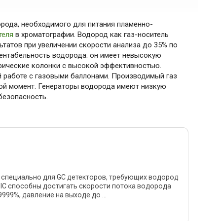
орода, необходимого для питания пламенно-
теля
в хроматографии. Водород как газ-носитель
ьтатов при увеличении скорости анализа до 35% по
ентабельность водорода: он имеет невысокую
афические колонки с высокой эффективностью.
й работе с газовыми баллонами. Производимый газ
бой момент. Генераторы водорода имеют низкую
безопасность.
 специально для GC детекторов, требующих водород
SIC способны достигать скорости потока водорода
999%, давление на выходе до ...