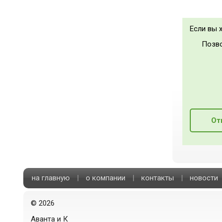
Если вы 
Позво
От
на главную
|
о компании
|
контакты
|
новости
©
2026
Аванта и К