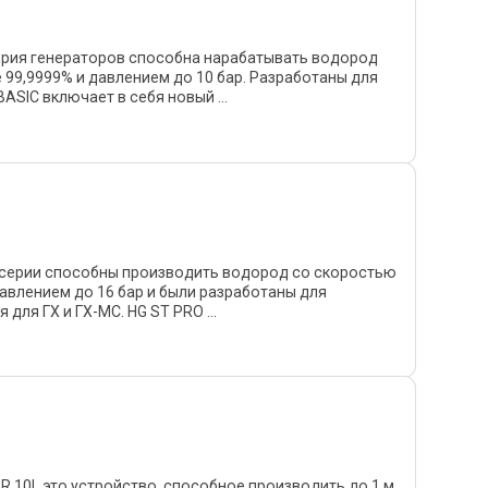
ерия генераторов способна нарабатывать водород
 99,9999% и давлением до 10 бар. Разработаны для
ASIC включает в себя новый ...
 серии способны производить водород со скоростью
давлением до 16 бар и были разработаны для
для ГХ и ГХ-МС. HG ST PRO ...
 10L это устройство, способное производить до 1 м