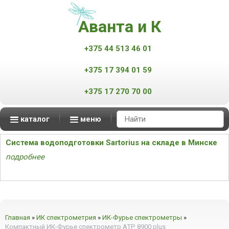
Аванта и К
+375 44 513 46 01
+375 17 394 01 59
+375 17 270 70 00
каталог
меню
Аппараты контроля качества нефтепродуктов
Масс-спектрометры MALDI-TOF
Мониторинг атмосферного воздуха
Мониторинг промышленных выбросов
Автоматизированные измерительные комплексы
смотреть все
смотреть все
смотреть все
смотреть все
Система водоподготовки Sartorius на складе в Минске
подробнее
Главная
»
ИК спектрометрия
»
ИК-Фурье спектрометры
»
Компактный ИК-Фурье спектрометр ATP 8900 plus