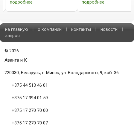
модель обеспечивает
промышленных и
подробнее
подробнее
наилучший баланс между ...
лабораторных направлен
Надежные ...
на главную
|
о компании
|
контакты
|
новости
|
запрос
©
2026
Аванта и К
220030, Беларусь, г. Минск, ул. Володарского, 9, каб. 36
+375 44 513 46 01
+375 17 394 01 59
+375 17 270 70 00
+375 17 270 70 07