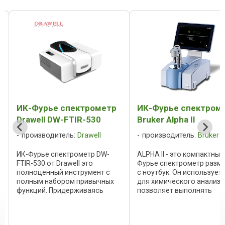
ИК-Фурье спектрометр
ИК-Фурье спектром
Drawell DW-FTIR-530
Bruker Alpha II
производитель:
Drawell
производитель:
Bruker O
ИК-Фурье спектрометр DW-
ALPHA II - это компактный
0
FTIR-530 от Drawell это
Фурье спектрометр разм
полноценный инструмент с
с ноутбук. Он использует
полным набором привычных
для химического анализа
функций. Придерживаясь
позволяет выполнять
,
постоянного превосходного
контроль качества,
качества и превосходной
количественную оценку 
производительности, новая
проверку сырья для разн