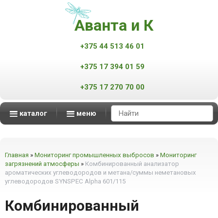
Аванта и К
+375 44 513 46 01
+375 17 394 01 59
+375 17 270 70 00
каталог
меню
Аппараты контроля качества нефтепродуктов
Масс-спектрометры MALDI-TOF
Мониторинг атмосферного воздуха
Мониторинг промышленных выбросов
Автоматизированные измерительные комплексы
смотреть все
смотреть все
смотреть все
смотреть все
Главная
»
Мониторинг промышленных выбросов
»
Мониторинг
загрязнений атмосферы
»
Комбинированный анализатор
ароматических углеводородов и метана/суммы неметановых
углеводородов SYNSPEC Alpha 601/115
Комбинированный