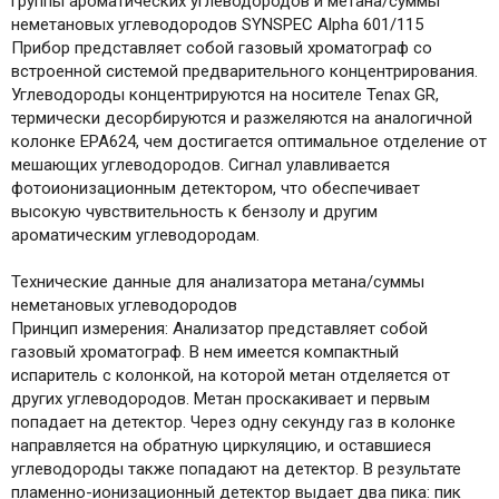
группы ароматических углеводородов и метана/суммы
неметановых углеводородов SYNSPEC Alpha 601/115
Прибор представляет собой газовый хроматограф со
встроенной системой предварительного концентрирования.
Углеводороды концентрируются на носителе Tenax GR,
термически десорбируются и разжеляются на аналогичной
колонке EPA624, чем достигается оптимальное отделение от
мешающих углеводородов. Сигнал улавливается
фотоионизационным детектором, что обеспечивает
высокую чувствительность к бензолу и другим
ароматическим углеводородам.
Технические данные для анализатора метана/суммы
неметановых углеводородов
Принцип измерения: Анализатор представляет собой
газовый хроматограф. В нем имеется компактный
испаритель с колонкой, на которой метан отделяется от
других углеводородов. Метан проскакивает и первым
попадает на детектор. Через одну секунду газ в колонке
направляется на обратную циркуляцию, и оставшиеся
углеводороды также попадают на детектор. В результате
пламенно-ионизационный детектор выдает два пика: пик