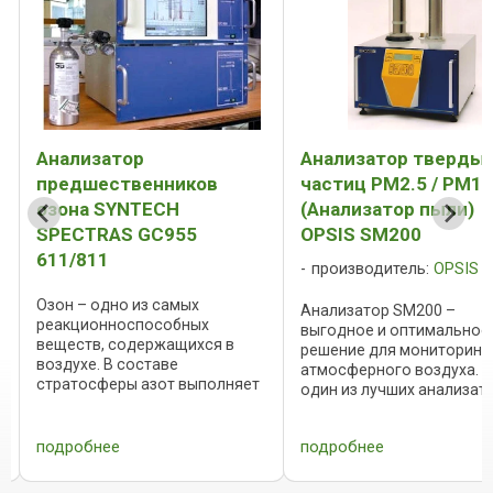
Анализатор
Анализатор тверды
предшественников
частиц PM2.5 / PM10
озона SYNTECH
(Анализатор пыли)
SPECTRAS GC955
OPSIS SM200
611/811
производитель:
OPSIS
Озон – одно из самых
Анализатор SM200 –
реакционноспособных
выгодное и оптимальное
веществ, содержащихся в
решение для мониторинг
воздухе. В составе
атмосферного воздуха. 
й
стратосферы азот выполняет
один из лучших анализат
функцию экрана,
твердых частиц классов 
защищающего Землю от
и PM10. Анализатор OPSI
жесткого УФ-излучения.
подробнее
подробнее
SM200 в настоящее врем
Находясь в тропосфере,
используется при оснащ
нижнем слое атмосферы, озон
пунктов мониторинга ...