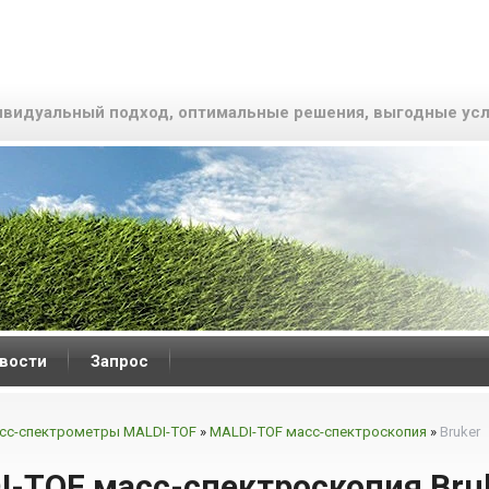
видуальный подход, оптимальные решения, выгодные усл
вости
Запрос
сс-спектрометры MALDI-TOF
»
MALDI-TOF масс-спектроскопия
»
Bruker
I-TOF масс-спектроскопия Bru