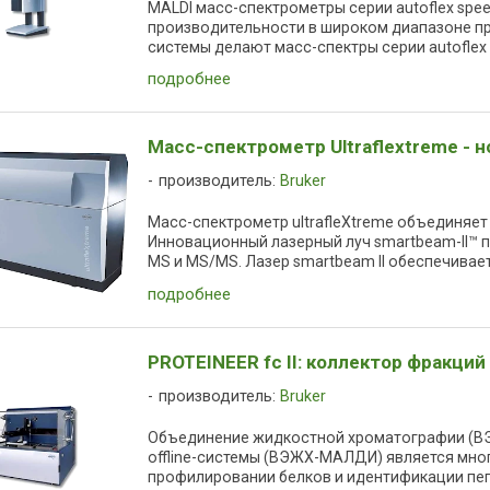
MALDI масс-спектрометры серии autoflex spe
производительности в широком диапазоне 
системы делают масс-спектры серии autoflex 
подробнее
Масс-спектрометр Ultraflextreme - 
производитель:
Bruker
Масс-спектрометр ultrafleXtreme объединяет
Инновационный лазерный луч smartbeam-II™ 
MS и MS/MS. Лазер smartbeam II обеспечивает
подробнее
PROTEINEER fc II: коллектор фракц
производитель:
Bruker
Объединение жидкостной хроматографии (В
offline-системы (ВЭЖХ-МАЛДИ) является мно
профилировании белков и идентификации пе