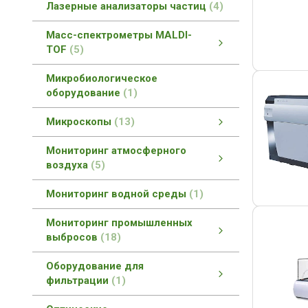
Лазерные анализаторы частиц
4
Масс-спектрометры MALDI-
TOF
5
Масс-спектрометры MALDI-TOF
MALDI-TOF масс-спектроскопия
смотреть все
Микробиологическое
оборудование
1
Микроскопы
13
Прямые биологические микроскопы
Микроскопы со сверхразрешением
Инвертированные микроскопы
Как выбрать микроскоп?
Конфокальные микроскопы
Мониторинг атмосферного
воздуха
5
Мониторинг атмосферного воздуха
Оборудование для метеостанций
смотреть все
Мониторинг водной среды
1
Мониторинг промышленных
выбросов
18
Мониторинг промышленных выбросов
Мониторинг загрязнений атмосферы
Мониторинг промышленных вод
Газовые редукторы
смотреть все
Оборудование для
фильтрации
1
Оборудование для фильтрации
смотреть все