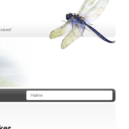
овия!
ker