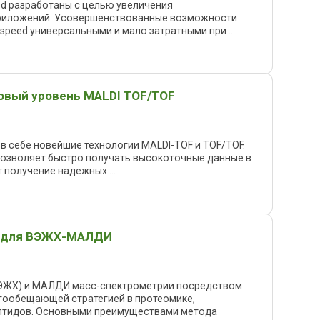
ed разработаны с целью увеличения
приложений. Усовершенствованные возможности
speed универсальными и мало затратными при ...
новый уровень MALDI TOF/TOF
 в себе новейшие технологии MALDI-TOF и TOF/TOF.
позволяет быстро получать высокоточные данные в
 получение надежных ...
ий для ВЭЖХ-МАЛДИ
ЭЖХ) и МАЛДИ масс-спектрометрии посредством
гообещающей стратегией в протеомике,
птидов. Основными преимуществами метода