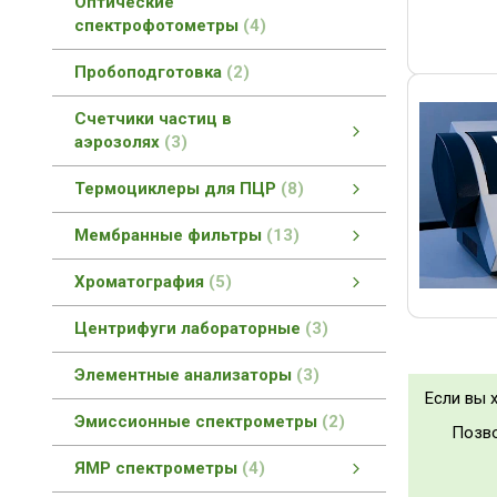
Оптические
спектрофотометры
4
Пробоподготовка
2
Счетчики частиц в
аэрозолях
3
Счетчики частиц в аэрозолях
Портативные счетчики частиц
Ручные счетчики частиц
смотреть все
Термоциклеры для ПЦР
8
Термоциклеры для ПЦР
Термоциклер для быстрой ПЦР
Термоциклер для ПЦР
Термоциклер для ПЦР в реальном времени
смотреть все
Мембранные фильтры
13
Мембранные фильтры
Мембранные фильтры FilterBio
Шприцевые фильтры (насадки)
смотреть все
Хроматография
5
Газовая хроматография
Ионная хроматография
смотреть все
Центрифуги лабораторные
3
Элементные анализаторы
3
Если вы 
Эмиссионные спектрометры
2
Позво
ЯМР спектрометры
4
ЯМР спектрометры
ЯМР спектрометры высокого разрешения
ЯМР спектрометры низкого разрешения
смотреть все