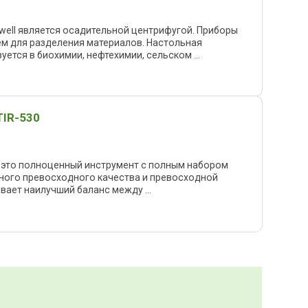
well является осадительной центрифугой. Приборы
м для разделения материалов. Настольная
ется в биохимии, нефтехимии, сельском ...
TIR-530
l это полноценный инструмент с полным набором
ного превосходного качества и превосходной
ает наилучший баланс между ...