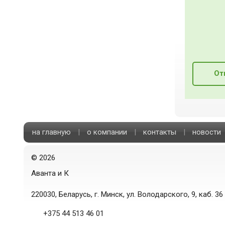
От
на главную
|
о компании
|
контакты
|
новости
©
2026
Аванта и К
220030, Беларусь, г. Минск, ул. Володарского, 9, каб. 36
+375 44 513 46 01