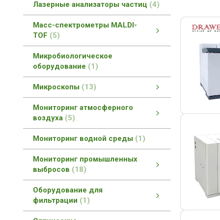
Лазерные анализаторы частиц
4
Масс-спектрометры MALDI-
TOF
5
Масс-спектрометры MALDI-TOF
MALDI-TOF масс-спектроскопия
смотреть все
Микробиологическое
оборудование
1
Микроскопы
13
Прямые биологические микроскопы
Микроскопы со сверхразрешением
Инвертированные микроскопы
Как выбрать микроскоп?
Конфокальные микроскопы
Мониторинг атмосферного
воздуха
5
Мониторинг атмосферного воздуха
Оборудование для метеостанций
смотреть все
Мониторинг водной среды
1
Мониторинг промышленных
выбросов
18
Мониторинг промышленных выбросов
Мониторинг загрязнений атмосферы
Мониторинг промышленных вод
Газовые редукторы
смотреть все
Оборудование для
фильтрации
1
Оборудование для фильтрации
смотреть все