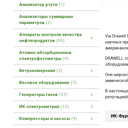
Анализатор ртути
1
Анализаторы суммарных
параметров
2
Аппараты контроля качества
Via Drawel
нефтепродуктов
59
научных пр
американск
Аппараты контроля качества нефтепродуктов
Контроль качества асфальтобетонов
Контроль качества геотекстиля
Контроль качества смазок
Вспомогательное оборудование
Контроль качества битумов
Контроль качества катализаторов
Контроль качества топлив
смотреть все
Атомно-абсорбционные
DRAWELL сп
спектрофотометры
9
оборудовани
Ветроизмерения
3
Они широко
Автоматизированные измерительные комплексы
смотреть все
химической
Весовое оборудование
7
В настояще
Генераторы газов
37
репутацией
Генераторы газов
Генераторы азота
Генераторы водорода
Генераторы нулевого воздуха
Совмещенные генераторы газов
смотреть все
ИК спектрометрия
15
ИК спектрометрия
БИК спектрометры
ИК-Фурье спектрометры
Раман спектрометры
смотреть все
ИК-Фур
Компрессоры и насосы
9
Компрессоры и насосы
Компрессоры Dürr Technik
Компрессоры и насосы
смотреть все