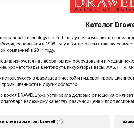
Каталог Drawe
l International Technology Limited - ведущая компания по произ
иборов, основанная в 1999 году в Китае, затем ставшая совме
ой компанией в 2014 году.
ециализируется на лабораторном оборудовании и медицинских
е, хроматографы, центрифуги, инкубаторы, весы, AAS, FTIR, XRF,
 используются в фармацевтической и пищевой промышленности
 промышленности и других областях.
е время DRAWELL уже установила деловые отношения с клиента
 благодаря надежному качеству, разумной цене и профессион
ье спектрометры Drawell
1
Газов