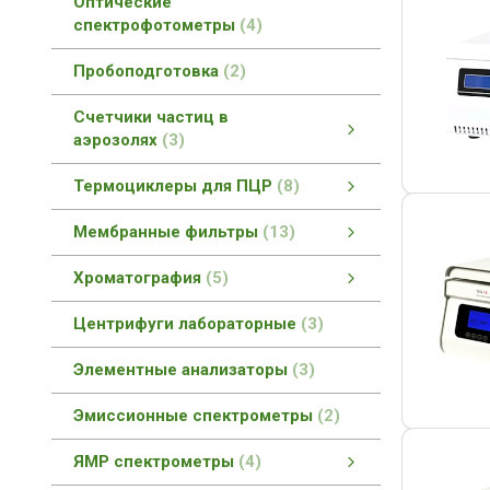
Оптические
спектрофотометры
4
Пробоподготовка
2
Счетчики частиц в
аэрозолях
3
Счетчики частиц в аэрозолях
Портативные счетчики частиц
Ручные счетчики частиц
смотреть все
Термоциклеры для ПЦР
8
Термоциклеры для ПЦР
Термоциклер для быстрой ПЦР
Термоциклер для ПЦР
Термоциклер для ПЦР в реальном времени
смотреть все
Мембранные фильтры
13
Мембранные фильтры
Мембранные фильтры FilterBio
Шприцевые фильтры (насадки)
смотреть все
Хроматография
5
Газовая хроматография
Ионная хроматография
смотреть все
Центрифуги лабораторные
3
Элементные анализаторы
3
Эмиссионные спектрометры
2
ЯМР спектрометры
4
ЯМР спектрометры
ЯМР спектрометры высокого разрешения
ЯМР спектрометры низкого разрешения
смотреть все